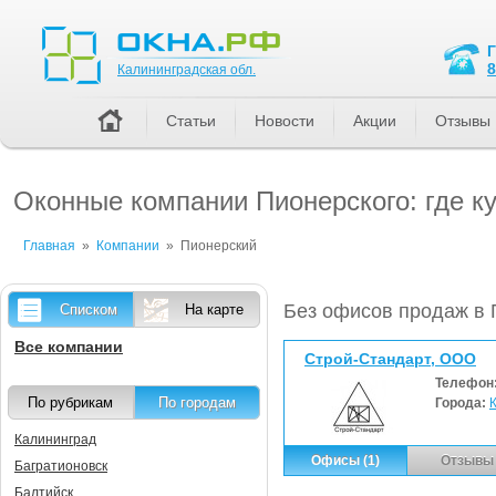
Калининградская обл.
8
Калининградская обл.
Статьи
Новости
Акции
Отзывы
Оконные компании Пионерского: где к
Главная
»
Компании
»
Пионерский
Без офисов продаж в
Списком
На карте
Все компании
Строй-Стандарт, ООО
Телефон
По рубрикам
По городам
Города:
Калининград
Офисы (1)
Отзывы 
Багратионовск
Балтийск