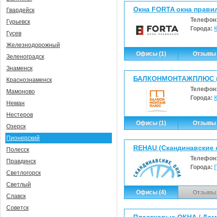
Окна FORTA окна прав
Гвардейск
Телефон
Гурьевск
Города:
Гусев
Железнодорожный
Офисы (1)
Отзывы 
Зеленоградск
Знаменск
БАЛКОНМОНТАЖПЛЮС (
Краснознаменск
Телефон
Мамоново
Города:
Неман
Нестеров
Офисы (1)
Отзывы 
Озерск
Пионерский
REHAU (Скандинавские 
Полесск
Телефон
Правдинск
Города:
Светлогорск
Светлый
Офисы (4)
Отзывы 
Славск
Советск
Пластковые ОКНА / Дом