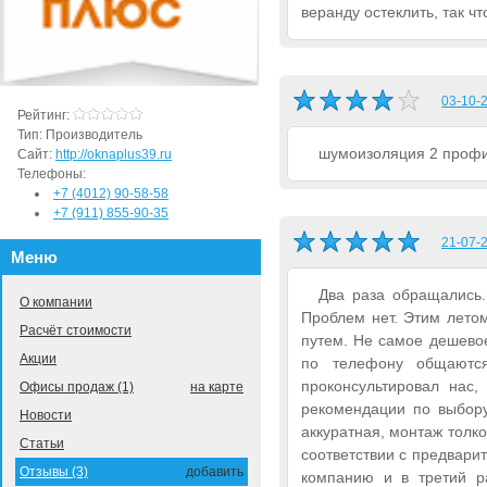
веранду остеклить, так ч
03-10-2
Рейтинг:
Тип:
Производитель
шумоизоляция 2 проф
Сайт:
http://oknaplus39.ru
Телефоны:
+7 (4012) 90-58-58
+7 (911) 855-90-35
21-07-2
Меню
Два раза обращались.
О компании
Проблем нет. Этим лето
Расчёт стоимости
путем. Не самое дешевое
Акции
по телефону общаютс
проконсультировал нас,
Офисы продаж (1)
на карте
рекомендации по выбору
Новости
аккуратная, монтаж толко
Статьи
соответствии с предвари
Отзывы (3)
добавить
компанию и в третий р