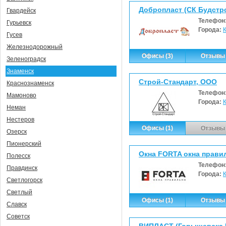
Добропласт (СК Будстр
Гвардейск
Телефон
Гурьевск
Города:
Гусев
Железнодорожный
Офисы (3)
Отзывы 
Зеленоградск
Знаменск
Строй-Стандарт, ООО
Краснознаменск
Телефон
Мамоново
Города:
Неман
Нестеров
Офисы (1)
Отзывы 
Озерск
Пионерский
Окна FORTA окна прав
Полесск
Телефон
Правдинск
Города:
Светлогорск
Светлый
Офисы (1)
Отзывы 
Славск
Советск
ВИПЛАСТ (Горышевска Е