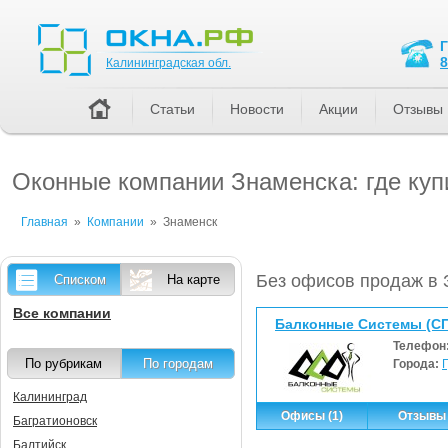
Калининградская обл.
8
Калининградская обл.
Статьи
Новости
Акции
Отзывы
Оконные компании Знаменска: где куп
Главная
»
Компании
»
Знаменск
Без офисов продаж в 
Списком
На карте
Все компании
Балконные Системы (СП
Телефон
По рубрикам
По городам
Города:
Калининград
Офисы (1)
Отзывы 
Багратионовск
Балтийск