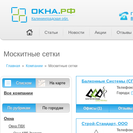
Калининградская обл.
8
Калининградская обл.
Статьи
Новости
Акции
Отзывы
Москитные сетки
Главная
»
Компании
»
Москитные сетки
Балконные Системы (СП
Списком
На карте
Телефон
Все компании
Города:
По рубрикам
По городам
Офисы (1)
Отзывы 
Окна
Строй-Стандарт, ООО
Окна ПВХ
Телефон