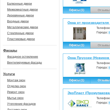
Балконные двери
Межкомнатные двери
Офисы (1)
Отзывы 
Деревянные двери
Входные двери
Окна от производителя 
Металлические двери
Телефон
Города:
Стеклянные двери
Пластиковые двери
Офисы (1)
Отзывы 
Фасады
Фасадное остекление
Окна Пруссии (Новиков А
Вентилируемые фасады
Телефон
Города:
Услуги
Монтаж окон
Офисы (1)
Отзывы 
Отделка окон
Ремонт окон
ЭкоПласт (Промупаковк
Мытье окон
Телефон
Города:
Утепление фасадов
Доставка окон