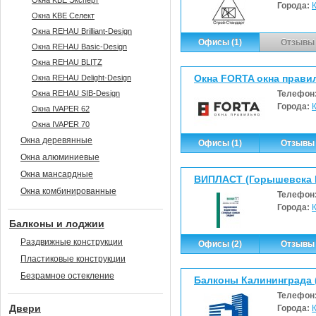
Окна KBE Эксперт
Города:
Окна KBE Селект
Окна REHAU Brilliant-Design
Офисы (1)
Отзывы 
Окна REHAU Basic-Design
Окна REHAU BLITZ
Окна FORTA окна прав
Окна REHAU Delight-Design
Окна REHAU SIB-Design
Телефон
Города:
Окна IVAPER 62
Окна IVAPER 70
Окна деревянные
Офисы (1)
Отзывы 
Окна алюминиевые
Окна мансардные
ВИПЛАСТ (Горышевска Е
Окна комбинированные
Телефон
Города:
Балконы и лоджии
Раздвижные конструкции
Офисы (2)
Отзывы 
Пластиковые конструкции
Безрамное остекление
Балконы Калининграда (
Телефон
Двери
Города: