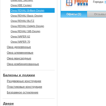
Окна KBE Эксперт
Города:
Окна KBE Селект
Окна REHAU Brilliant-Design
Офисы (1)
Отзывы 
Окна REHAU Basic-Design
Окна REHAU BLITZ
Окна REHAU Delight-Design
Окна REHAU SIB-Design
Окна IVAPER 62
Окна IVAPER 70
Окна деревянные
Окна алюминиевые
Окна мансардные
Окна комбинированные
Балконы и лоджии
Раздвижные конструкции
Пластиковые конструкции
Безрамное остекление
Двери