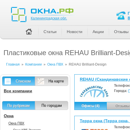
Калининградская обл.
8
Калининградская обл.
Статьи
Новости
Акции
Отзывы
Пластиковые окна REHAU Brilliant-Des
Главная
»
Компании
»
Окна ПВХ
»
REHAU Brilliant-Design
REHAU (Скандинавские 
Списком
На карте
Телефон
Все компании
Города:
По рубрикам
По городам
Офисы (4)
Отзывы 
Окна
Терра окна (Терра окна
Окна ПВХ
Телефон