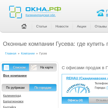
Калининградская обл.
8
Калининградская обл.
Статьи
Новости
Акции
Отзывы
Оконные компании Гусева: где купить 
Главная
»
Компании
»
Гусев
С офисами продаж в Г
Списком
На карте
Все компании
REHAU (Скандинавские 
Телефон
По рубрикам
По городам
Города:
Калининград
Офисы (4)
Отзывы 
Багратионовск
Балтийск