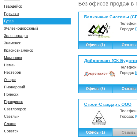
Без офисов продаж в 
Гвардейск
Гурьевск
Балконные Системы (СП
Гусев
Телефон
Железнодорожный
Города:
Зеленоградск
Знаменск
Офисы (1)
Отзывы 
Краснознаменск
Мамоново
Добропласт (СК Будстр
Неман
Телефон
Нестеров
Города:
Озерск
Пионерский
Офисы (3)
Отзывы 
Полесск
Правдинск
Строй-Стандарт, ООО
Светлогорск
Телефон
Города:
Светлый
Славск
Советск
Офисы (1)
Отзывы 