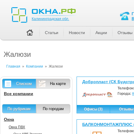
Калининградская обл.
8
Калининградская обл.
Статьи
Новости
Акции
Отзывы
Жалюзи
Главная
»
Компании
»
Жалюзи
Добропласт (СК Будстр
Списком
На карте
Телефон
Все компании
Города:
По рубрикам
По городам
Офисы (3)
Отзывы 
Окна
БАЛКОНМОНТАЖПЛЮС (
Окна ПВХ
Телефон