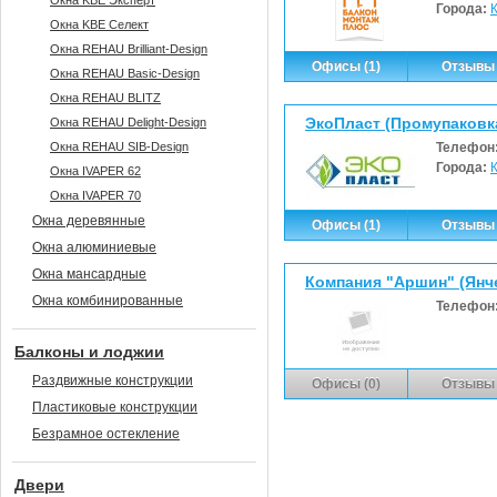
Окна KBE Эксперт
Города:
Окна KBE Селект
Окна REHAU Brilliant-Design
Офисы (1)
Отзывы 
Окна REHAU Basic-Design
Окна REHAU BLITZ
ЭкоПласт (Промупаковк
Окна REHAU Delight-Design
Окна REHAU SIB-Design
Телефон
Города:
Окна IVAPER 62
Окна IVAPER 70
Окна деревянные
Офисы (1)
Отзывы 
Окна алюминиевые
Окна мансардные
Компания "Аршин" (Янче
Окна комбинированные
Телефон
Балконы и лоджии
Раздвижные конструкции
Офисы (0)
Отзывы 
Пластиковые конструкции
Безрамное остекление
Двери