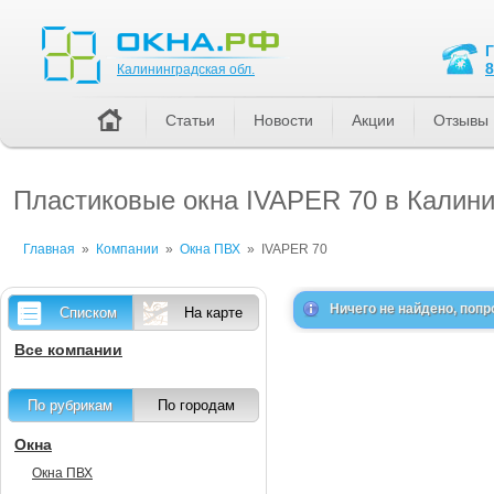
Калининградская обл.
8
Калининградская обл.
Статьи
Новости
Акции
Отзывы
Пластиковые окна IVAPER 70 в Калини
Главная
»
Компании
»
Окна ПВХ
»
IVAPER 70
Ничего не найдено, попр
Списком
На карте
Все компании
По рубрикам
По городам
Окна
Окна ПВХ