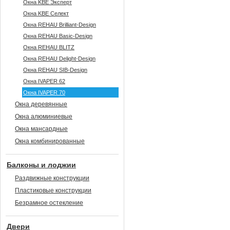
Окна KBE Эксперт
Окна KBE Селект
Окна REHAU Brilliant-Design
Окна REHAU Basic-Design
Окна REHAU BLITZ
Окна REHAU Delight-Design
Окна REHAU SIB-Design
Окна IVAPER 62
Окна IVAPER 70
Окна деревянные
Окна алюминиевые
Окна мансардные
Окна комбинированные
Балконы и лоджии
Раздвижные конструкции
Пластиковые конструкции
Безрамное остекление
Двери