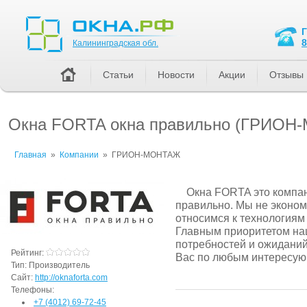
Калининградская обл.
8
Калининградская обл.
Статьи
Новости
Акции
Отзывы
Окна FORTA окна правильно (ГРИО
Главная
»
Компании
»
ГРИОН-МОНТАЖ
Окна FORTA это компан
правильно. Мы не эконом
относимся к технологиям
Главным приоритетом на
потребностей и ожиданий
Рейтинг:
Вас по любым интересую
Тип:
Производитель
Сайт:
http://oknaforta.com
Телефоны:
+7 (4012) 69-72-45