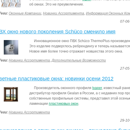
об окнах. Это не преувеличение.
Теги:
Оконные Компании
,
Новинки Ассортимента
,
Информация Оконных Ко
07-06
ВХ окно нового поколения Schüco сменило имя
Инновационное окно ПВХ Schüco ThermoPlus
произведен
Это изделие подверглось
ребрендингу
и теперь называется 
Новое имя более точно отражает новшества этого окна.
Теги:
Новинки Ассортимента
,
Дополнительные Возможности
27-05
ветные пластиковые окна: новинки осени 2012
Производитель оконного профиля
Ivaper
, известный ран
дистрибутор профиля Gealan в России, а с недавних пор п
собственные профильные системы, представил этой осенью
ламинации
пластиковых окон
.
Теги:
Новинки Ассортимента
29-10