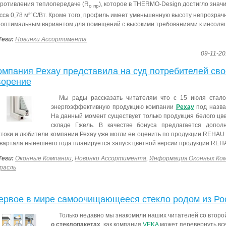
ротивления теплопередаче (R
), которое в THERMO-Design достигло знач
о пр
сса 0,78 м²°С/Вт. Кроме того, профиль имеет уменьшенную высоту непрозрачн
 оптимальным вариантом для помещений с высокими требованиями к инсоля
Теги:
Новинки Ассортимента
09-11-20
омпания Рехау представила на суд потребителей сво
ворение
Мы рады рассказать читателям что с 15 июля стало
энергоэффективную продукцию компании
Рехау
под назва
На данный момент существует только продукция белого цве
складе Гжель. В качестве бонуса предлагается допол
токи и любители компании Рехау уже могли ее оценить по продукции REHAU
квартала нынешнего года планируется запуск цветной версии продукции REH
Теги:
Оконные Компании
,
Новинки Ассортимента
,
Информация Оконных Ко
расль
ервое в мире самоочищающееся стекло родом из Ро
Только недавно мы знакомили наших читателей со второ
о стеклопакетах
, как компания
VEKA
может перевернуть вс