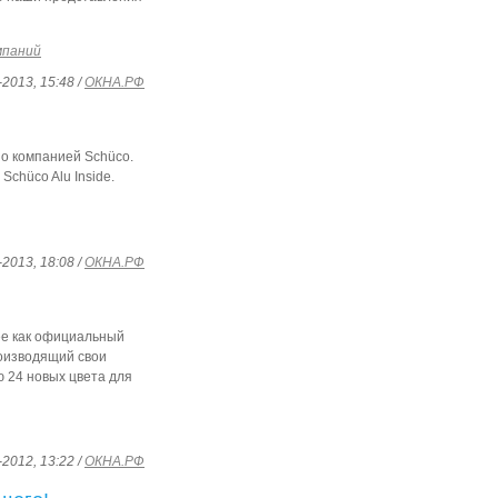
мпаний
-2013, 15:48 /
ОКНА.РФ
о компанией
Schüco.
Schüco Alu Inside.
-2013, 18:08 /
ОКНА.РФ
ее как официальный
роизводящий свои
 24 новых цвета для
-2012, 13:22 /
ОКНА.РФ