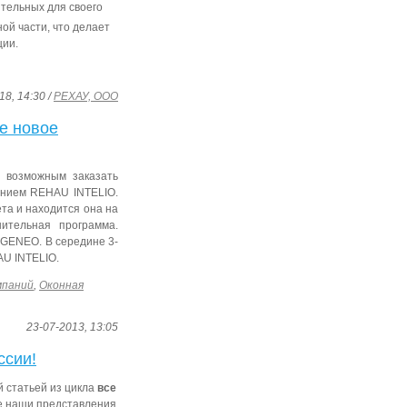
ительных для своего
ой части, что делает
ции.
18, 14:30 /
РЕХАУ, ООО
е новое
 возможным заказать
нием REHAU INTELIO.
та и находится она на
нительная программа.
 GENEO. В середине 3-
AU INTELIO.
мпаний
,
Оконная
23-07-2013, 13:05
ссии!
й статьей из цикла
все
е наши представления