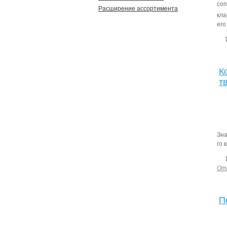
соп
Расширение ассортимента
кла
его
К
т
Зна
го 
От
П