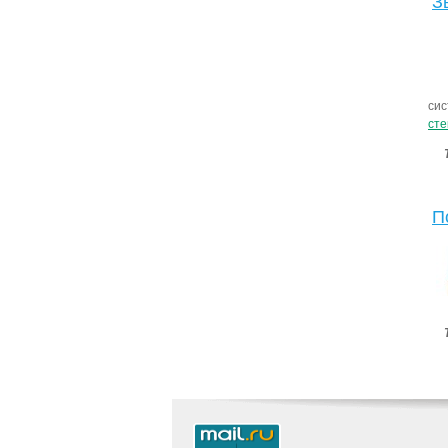
З
сис
сте
П