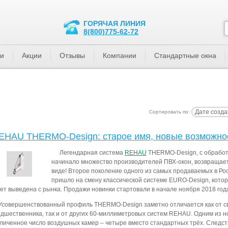
ГОРЯЧАЯ ЛИНИЯ
8(800)775-62-72
ти
Акции
Отзывы
Компании
Стандартные окна
Дате созда
Сортировать по:
EHAU THERMO-Design: старое имя, новые возможно
Легендарная система
REHAU
THERMO-Design, с обработк
начинало множество производителей ПВХ-окон, возвращае
виде! Второе поколение одного из самых продаваемых в Р
пришло на смену классической системе EURO-Design, кото
ет выведена с рынка. Продажи новинки стартовали в начале ноября 2018 год
Усовершенствованный профиль THERMO-Design заметно отличается как от с
дшественника, так и от других 60-миллиметровых систем REHAU. Одним из 
личенное число воздушных камер – четыре вместо стандартных трёх. Следств