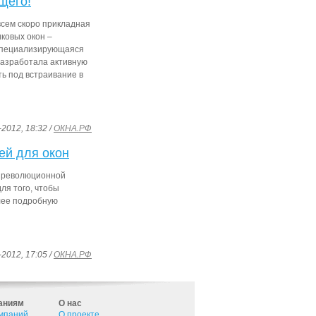
щего!
овсем скоро прикладная
ковых окон –
 специализирующаяся
разработала активную
ь под встраивание в
-2012, 18:32 /
ОКНА.РФ
ей для окон
о революционной
ля того, чтобы
олее подробную
-2012, 17:05 /
ОКНА.РФ
аниям
О нас
омпаний
О проекте