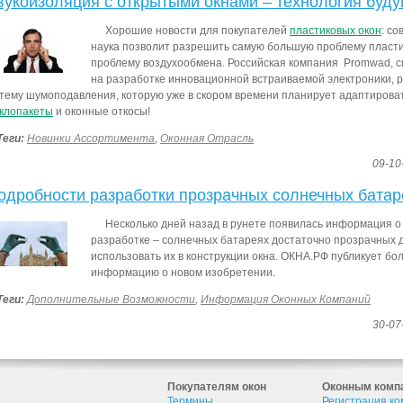
вукоизоляция с открытыми окнами – технология буду
Хорошие новости для покупателей
пластиковых окон
: с
наука позволит разрешить самую большую проблему пласти
проблему воздухообмена. Российская компания Promwad,
на разработке инновационной встраиваемой электроники, 
тему шумоподавления, которую уже в скором времени планирует адаптироват
клопакеты
и оконные откосы!
Теги:
Новинки Ассортимента
,
Оконная Отрасль
09-10
одробности разработки прозрачных солнечных батар
Несколько дней назад в рунете появилась информация 
разработке – солнечных батареях достаточно прозрачных д
использовать их в конструкции окна. ОКНА.РФ публикует б
информацию о новом изобретении.
Теги:
Дополнительные Возможности
,
Информация Оконных Компаний
30-07
Покупателям окон
Оконным комп
Термины
Регистрация к