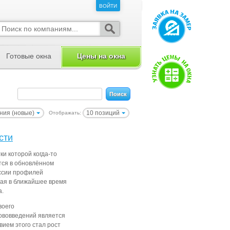
ВОЙТИ
ВОЙТИ
Готовые окна
Цены на окна
ния (новые)
10 позиций
Отображать:
сти
и которой когда-то
тся в обновлённом
оссии профилей
рая в ближайшее время
а.
воего
нововведений является
ием этого стал рост