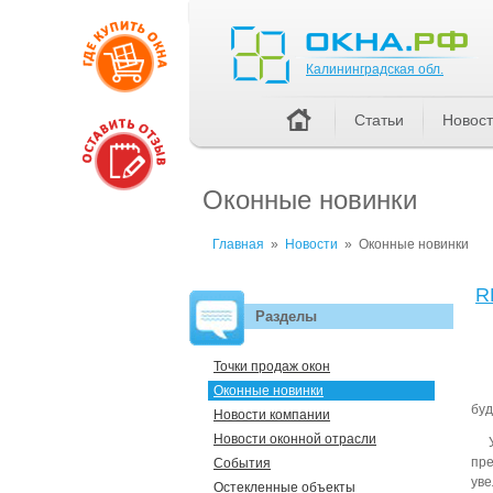
Калининградская обл.
Калининградская обл.
Статьи
Новос
Оконные новинки
Главная
»
Новости
»
Оконные новинки
R
Разделы
Точки продаж окон
Оконные новинки
буд
Новости компании
Новости оконной отрасли
пре
События
уве
Остекленные объекты